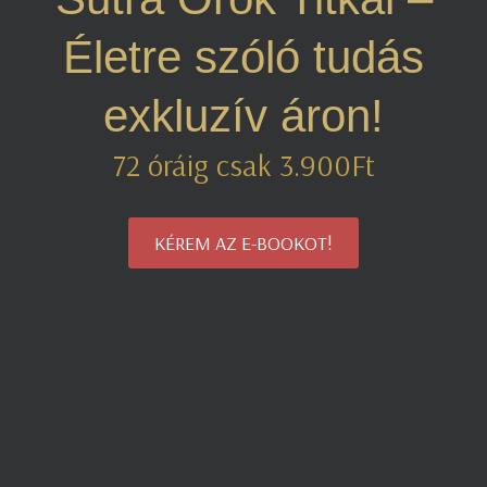
Életre szóló tudás
exkluzív áron!
72 óráig csak 3.900Ft
KÉREM AZ E-BOOKOT!