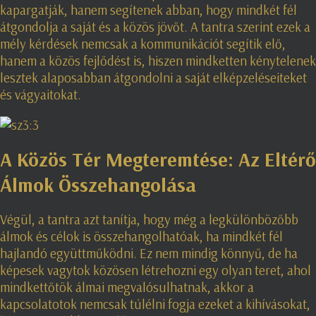
kapargatják, hanem segítenek abban, hogy mindkét fél
átgondolja a saját és a közös jövőt. A tantra szerint ezek a
mély kérdések nemcsak a kommunikációt segítik elő,
hanem a közös fejlődést is, hiszen mindketten kénytelenek
lesztek alaposabban átgondolni a saját elképzeléseiteket
és vágyaitokat.
A Közös Tér Megteremtése: Az Eltérő
Álmok Összehangolása
Végül, a tantra azt tanítja, hogy még a legkülönbözőbb
álmok és célok is összehangolhatóak, ha mindkét fél
hajlandó együttműködni. Ez nem mindig könnyű, de ha
képesek vagytok közösen létrehozni egy olyan teret, ahol
mindkettőtök álmai megvalósulhatnak, akkor a
kapcsolatotok nemcsak túlélni fogja ezeket a kihívásokat,