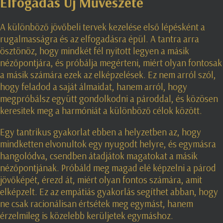
Elfogadás Új Művészete
A különböző jövőbeli tervek kezelése első lépésként a
rugalmasságra és az elfogadásra épül. A tantra arra
ösztönöz, hogy mindkét fél nyitott legyen a másik
nézőpontjára, és próbálja megérteni, miért olyan fontosak
a másik számára ezek az elképzelések. Ez nem arról szól,
hogy feladod a saját álmaidat, hanem arról, hogy
megpróbálsz együtt gondolkodni a pároddal, és közösen
keresitek meg a harmóniát a különböző célok között.
Egy tantrikus gyakorlat ebben a helyzetben az, hogy
mindketten elvonultok egy nyugodt helyre, és egymásra
hangolódva, csendben átadjátok magatokat a másik
nézőpontjának. Próbáld meg magad elé képzelni a párod
jövőképét, érezd át, miért olyan fontos számára, amit
elképzelt. Ez az empátiás gyakorlás segíthet abban, hogy
ne csak racionálisan értsétek meg egymást, hanem
érzelmileg is közelebb kerüljetek egymáshoz.