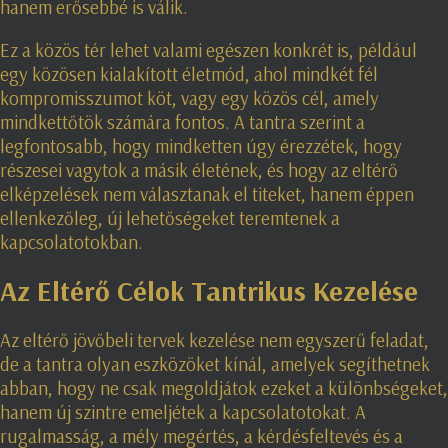
hanem erősebbé is válik.
Ez a közös tér lehet valami egészen konkrét is, például
egy közösen kialakított életmód, ahol mindkét fél
kompromisszumot köt, vagy egy közös cél, amely
mindkettőtök számára fontos. A tantra szerint a
legfontosabb, hogy mindketten úgy érezzétek, hogy
részesei vagytok a másik életének, és hogy az eltérő
elképzelések nem választanak el titeket, hanem éppen
ellenkezőleg, új lehetőségeket teremtenek a
kapcsolatotokban.
Az Eltérő Célok Tantrikus Kezelése
Az eltérő jövőbeli tervek kezelése nem egyszerű feladat,
de a tantra olyan eszközöket kínál, amelyek segíthetnek
abban, hogy ne csak megoldjátok ezeket a különbségeket,
hanem új szintre emeljétek a kapcsolatotokat. A
rugalmasság, a mély megértés, a kérdésfeltevés és a