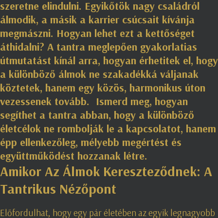
szeretne elindulni. Egyikőtök nagy családról
álmodik, a másik a karrier csúcsait kívánja
megmászni. Hogyan lehet ezt a kettőséget
áthidalni? A tantra meglepően gyakorlatias
útmutatást kínál arra, hogyan érhetitek el, hogy
a különböző álmok ne szakadékká váljanak
köztetek, hanem egy közös, harmonikus úton
vezessenek tovább. Ismerd meg, hogyan
segíthet a tantra abban, hogy a különböző
életcélok ne rombolják le a kapcsolatot, hanem
épp ellenkezőleg, mélyebb megértést és
együttműködést hozzanak létre.
Amikor Az Álmok Kereszteződnek: A
Tantrikus Nézőpont
Előfordulhat, hogy egy pár életében az egyik legnagyobb