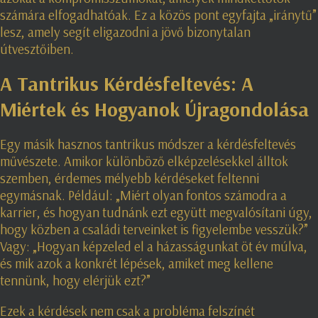
számára elfogadhatóak. Ez a közös pont egyfajta „iránytű”
lesz, amely segít eligazodni a jövő bizonytalan
útvesztőiben.
A Tantrikus Kérdésfeltevés: A
Miértek és Hogyanok Újragondolása
Egy másik hasznos tantrikus módszer a kérdésfeltevés
művészete. Amikor különböző elképzelésekkel álltok
szemben, érdemes mélyebb kérdéseket feltenni
egymásnak. Például: „Miért olyan fontos számodra a
karrier, és hogyan tudnánk ezt együtt megvalósítani úgy,
hogy közben a családi terveinket is figyelembe vesszük?”
Vagy: „Hogyan képzeled el a házasságunkat öt év múlva,
és mik azok a konkrét lépések, amiket meg kellene
tennünk, hogy elérjük ezt?”
Ezek a kérdések nem csak a probléma felszínét